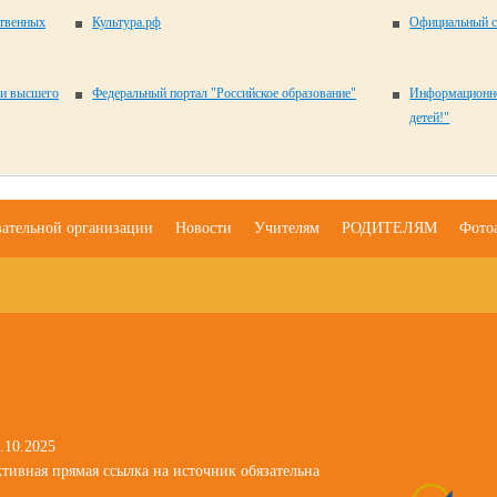
ственных
Культура.рф
Официальный с
 и высшего
Федеральный портал "Российское образование"
Информационно
детей!"
вательной организации
Новости
Учителям
РОДИТЕЛЯМ
Фото
.10.2025
тивная прямая ссылка на источник обязательна