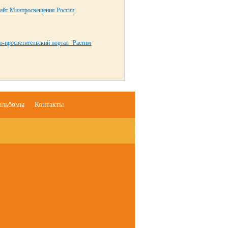
айт Минпросвещения России
-просветительский портал "Растим
альбомы
Контакты